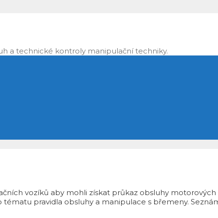
luh a technické kontroly manipulační techniky.
čních vozíků aby mohli získat průkaz obsluhy motorových voz
 o tématu pravidla obsluhy a manipulace s břemeny. Seznámí 