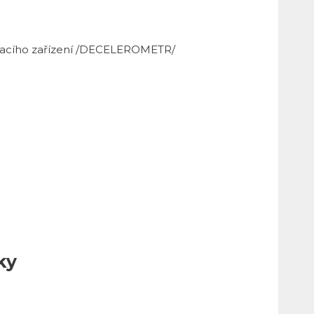
vedacího zařízení /DECELEROMETR/
ky