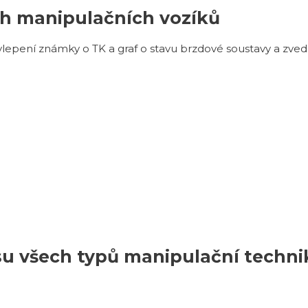
ch manipulačních vozíků
 vylepení známky o TK a graf o stavu brzdové soustavy a z
isu všech typů manipulační techni