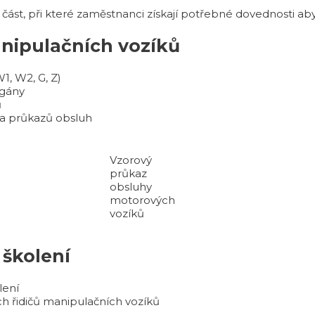
 část, při které zaměstnanci získají potřebné dovednosti aby 
anipulačních vozíků
W1, W2, G, Z)
rgány
ů
ů a průkazů obsluh
Vzorový
průkaz
obsluhy
motorových
vozíků
 školení
lení
h řidičů manipulačních vozíků