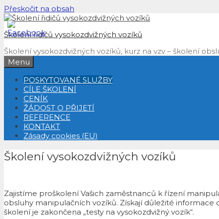
Přeskočit na obsah
Školení řidičů vysokozdvižných vozíků
Školení vysokozdvižných vozíků, kurz na vzv – školení obs
Menu
POSKYTOVANÉ SLUŽBY
CÍLE ŠKOLENÍ
CENÍK
ŽÁDOST O PŘIJETÍ
REFERENCE
KONTAKT
Zásady cookies (EU)
Školení vysokozdvižných vozíků
Zajistíme proškolení Vašich zaměstnanců k řízení manipula
obsluhy manipulačních vozíků. Získají důležité informace
školení je zakončena „testy na vysokozdvižný vozík“.